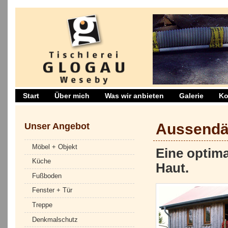
Start
Über mich
Was wir anbieten
Galerie
Ko
Unser Angebot
Aussend
Möbel + Objekt
Eine optim
Küche
Haut.
Fußboden
Fenster + Tür
Treppe
Denkmalschutz