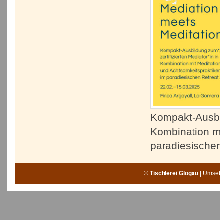
Kompakt-Ausbil
Kombination mi
paradiesische
©
Tischlerei Glogau
| Umse