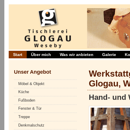
Start
Über mich
Was wir anbieten
Galerie
Ko
Unser Angebot
Werkstatt
Glogau, 
Möbel & Objekt
Küche
Hand- und 
Fußboden
Fenster & Tür
Treppe
Denkmalschutz